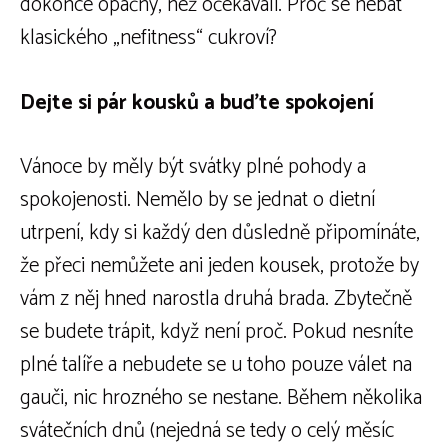
dokonce opačný, než očekávali. Proč se nebát
klasického „nefitness“ cukroví?
Dejte si pár kousků a buďte spokojení
Vánoce by měly být svátky plné pohody a
spokojenosti. Nemělo by se jednat o dietní
utrpení, kdy si každý den důsledně připomínáte,
že přeci nemůžete ani jeden kousek, protože by
vám z něj hned narostla druhá brada. Zbytečně
se budete trápit, když není proč. Pokud nesníte
plné talíře a nebudete se u toho pouze válet na
gauči, nic hrozného se nestane. Během několika
svátečních dnů (nejedná se tedy o celý měsíc