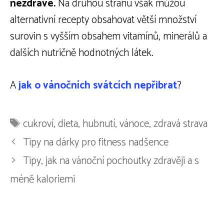
nezdravé.
Na druhou stranu však můžou
alternativní recepty obsahovat větší množství
surovin s vyšším obsahem vitamínů, minerálů a
dalších nutričně hodnotných látek.
A
jak o vánočních svátcích nepřibrat
?
Štítky
cukroví
,
dieta
,
hubnutí
,
vánoce
,
zdravá strava
Tipy na dárky pro fitness nadšence
Tipy, jak na vánoční pochoutky zdravěji a s
méně kaloriemi