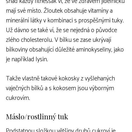
snad každý fitnessák ví, že ve zdravém jídelníčku
mají své místo. Žloutek obsahuje vitamíny a
minerální látky v kombinaci s prospěšnými tuky.
Už dávno se také ví, že se nejedná o původce
zlého cholesterolu. V bílku se zase ukrývají
bílkoviny obsahující důležité aminokyseliny, jako
je například lysin.
Takže vlastně takové kokosky z vyšlehaných
vaječných bílků a s kokosem jsou výborným
cukrovím.
Máslo/rostlinný tuk
Podstatnou složkou většiny druhů cukroví je