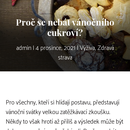
Proč se nebát vánočního
cukroví?
admin
|
4 prosince, 2021
|
Výživa
,
Zdravá
strava
Pro všechny, kteří si hlídají postavu, představují
vánoční svátky velkou zatěžkávací zkoušku.
Někdy to však hrotí až příliš a výsledek může být