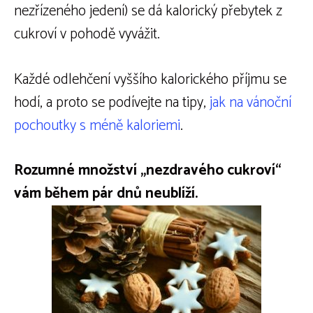
nezřízeného jedení) se dá kalorický přebytek z
cukroví v pohodě vyvážit.
Každé odlehčení vyššího kalorického příjmu se
hodí, a proto se podívejte na tipy,
jak na vánoční
pochoutky s méně kaloriemi
.
Rozumné množství „nezdravého cukroví“
vám během pár dnů neublíží.